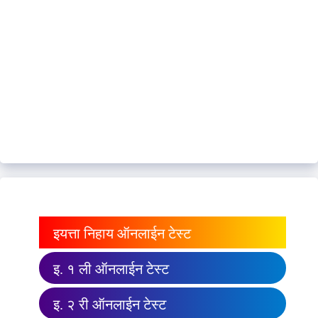
इयत्ता निहाय ऑनलाईन टेस्ट
इ. १ ली ऑनलाईन टेस्ट
इ. २ री ऑनलाईन टेस्ट