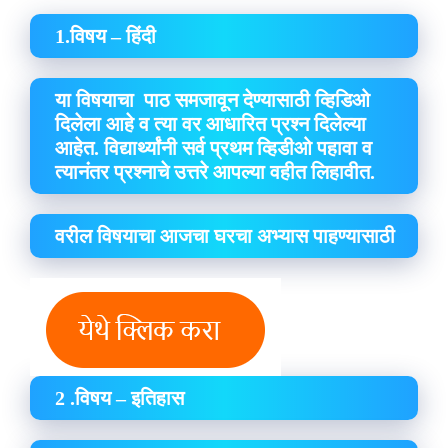
1.विषय – हिंदी
या विषयाचा पाठ समजावून देण्यासाठी व्हिडिओ
दिलेला आहे व त्या वर आधारित प्रश्न दिलेल्या
आहेत. विद्यार्थ्यांनी सर्व प्रथम व्हिडीओ पहावा व
त्यानंतर प्रश्नाचे उत्तरे आपल्या वहीत लिहावीत.
वरील विषयाचा आजचा घरचा अभ्यास पाहण्यासाठी
2 .विषय – इतिहास