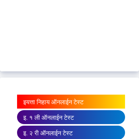
इयत्ता निहाय ऑनलाईन टेस्ट
इ. १ ली ऑनलाईन टेस्ट
इ. २ री ऑनलाईन टेस्ट