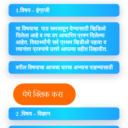
1.विषय – इंग्रजी
या विषयाचा पाठ समजावून देण्यासाठी व्हिडिओ
दिलेला आहे व त्या वर आधारित प्रश्न दिलेल्या
आहेत. विद्यार्थ्यांनी सर्व प्रथम व्हिडीओ पहावा व
त्यानंतर प्रश्नाचे उत्तरे आपल्या वहीत लिहावीत.
वरील विषयाचा आजचा घरचा अभ्यास पाहण्यासाठी
2 .विषय – विज्ञान