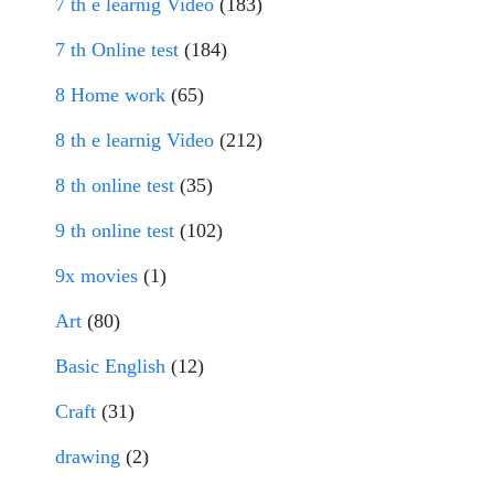
7 th e learnig Video
(183)
7 th Online test
(184)
8 Home work
(65)
8 th e learnig Video
(212)
8 th online test
(35)
9 th online test
(102)
9x movies
(1)
Art
(80)
Basic English
(12)
Craft
(31)
drawing
(2)