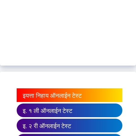
इयत्ता निहाय ऑनलाईन टेस्ट
इ. १ ली ऑनलाईन टेस्ट
इ. २ री ऑनलाईन टेस्ट