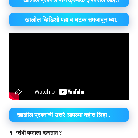
खालील प्रश्न हे पान क्रमांक ३५वरील आहेत
खालील व्हिडिओ पहा व घटक समजावून घ्या.
खालील प्रश्नांची उत्तरे आपल्या वहीत लिहा .
१ ‘संधी कशाला म्हणतात ?