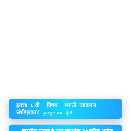
इयत्ता ८ वी विषय – मराठी व्याकरण
संधीप्रकार page no ३५