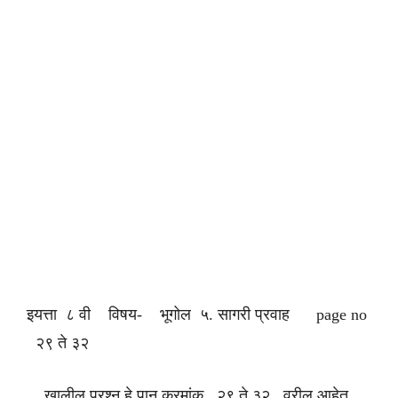
इयत्ता ८ वी विषय- भूगोल ५. सागरी प्रवाह page no
२९ ते ३२
खालील प्रश्न हे पान क्रमांक २९ ते ३२ वरील आहेत