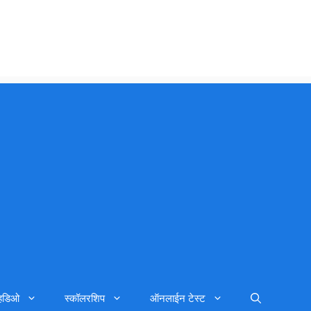
्हिडिओ
स्कॉलरशिप
ऑनलाईन टेस्ट