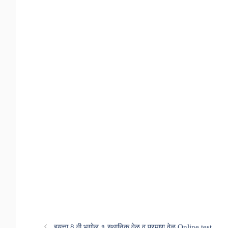
इयत्ता 8 वी,भूगोल,१.स्थानिक वेळ व प्रमाण वेळ Online test