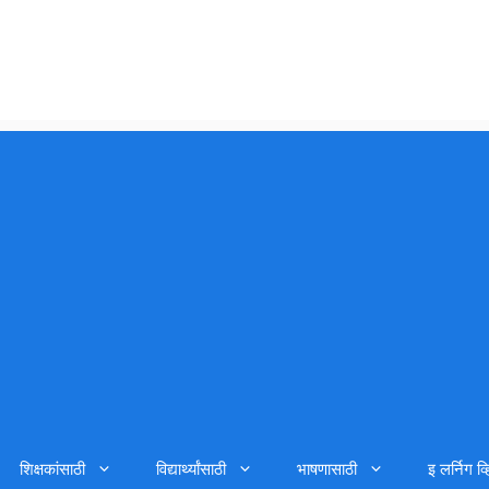
शिक्षकांसाठी
विद्यार्थ्यांसाठी
भाषणासाठी
इ लर्निग व