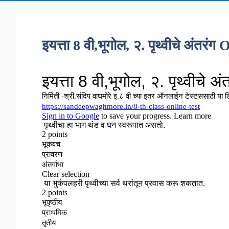
इयत्ता 8 वी,भूगोल, २. पृथ्वीचे अंतरंग