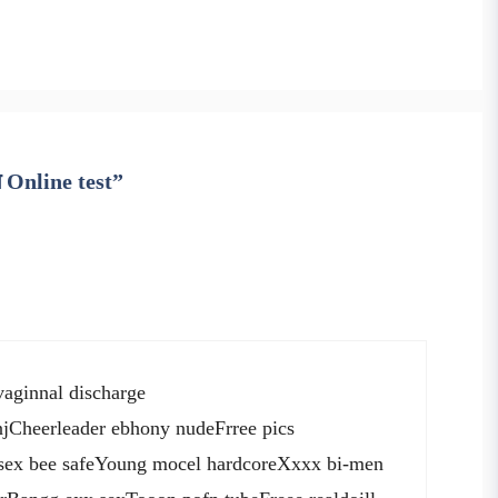
ंग Online test”
aginnal discharge
njCheerleader ebhony nudeFrree pics
ssex bee safeYoung mocel hardcoreXxxx bi-men