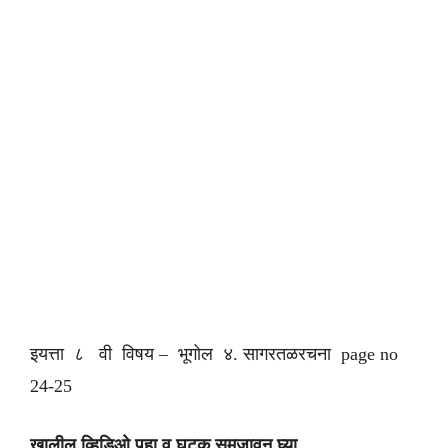
इयत्ता ८ वी विषय – भूगोल ४. सागरतळरचना
page no
24-25
खालील व्हिडिओ पहा व घटक समजावून घ्या.