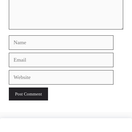
Name
Email
Website