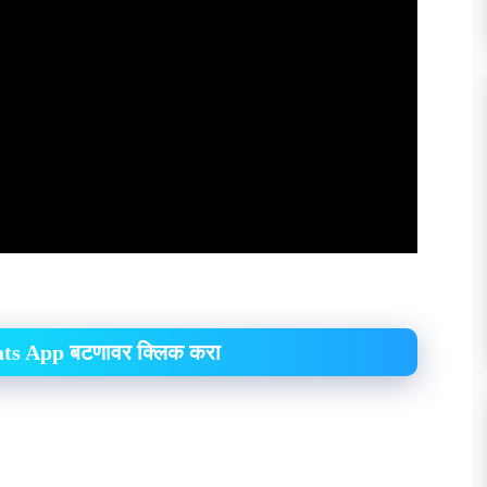
hats App बटणावर क्लिक करा