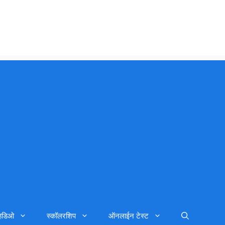
्हिडिओ
स्कॉलरशिप
ऑनलाईन टेस्ट