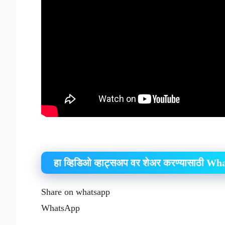
हा व्हिडिओ व्हाट्सअप वर शेअर करण्यासाठी W
Share on whatsapp
WhatsApp