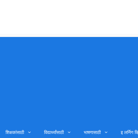
शिक्षकांसाठी
विद्यार्थ्यांसाठी
भाषणासाठी
इ लर्निग व