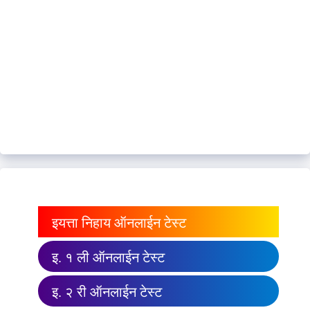
इयत्ता निहाय ऑनलाईन टेस्ट
इ. १ ली ऑनलाईन टेस्ट
इ. २ री ऑनलाईन टेस्ट