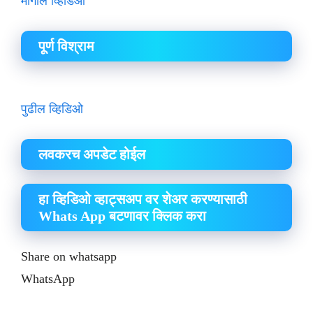
मागील व्हिडिओ
पूर्ण विश्राम
पुढील व्हिडिओ
लवकरच अपडेट होईल
हा व्हिडिओ व्हाट्सअप वर शेअर करण्यासाठी
Whats App बटणावर क्लिक करा
Share on whatsapp
WhatsApp