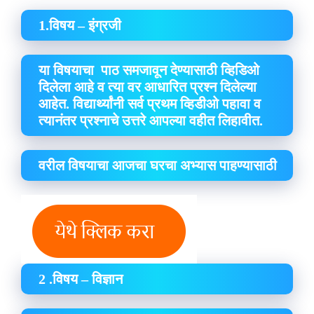
1.विषय – इंग्रजी
या विषयाचा पाठ समजावून देण्यासाठी व्हिडिओ
दिलेला आहे व त्या वर आधारित प्रश्न दिलेल्या
आहेत. विद्यार्थ्यांनी सर्व प्रथम व्हिडीओ पहावा व
त्यानंतर प्रश्नाचे उत्तरे आपल्या वहीत लिहावीत.
वरील विषयाचा आजचा घरचा अभ्यास पाहण्यासाठी
2 .विषय – विज्ञान