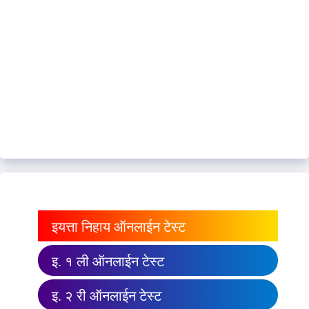
इयत्ता निहाय ऑनलाईन टेस्ट
इ. १ ली ऑनलाईन टेस्ट
इ. २ री ऑनलाईन टेस्ट