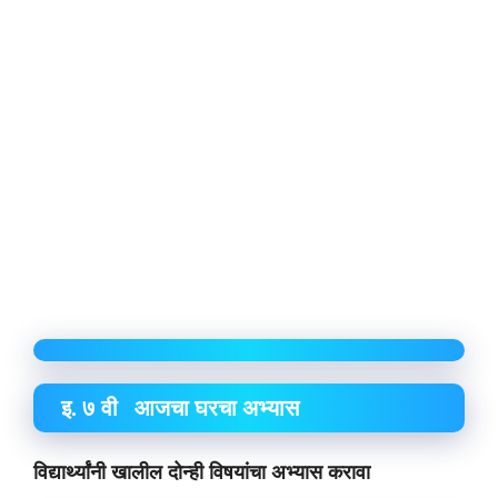
इ. ७ वी आजचा घरचा अभ्यास
विद्यार्थ्यांनी खालील दोन्ही विषयांचा अभ्यास करावा