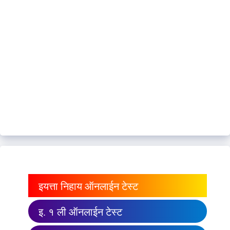
इयत्ता निहाय ऑनलाईन टेस्ट
इ. १ ली ऑनलाईन टेस्ट