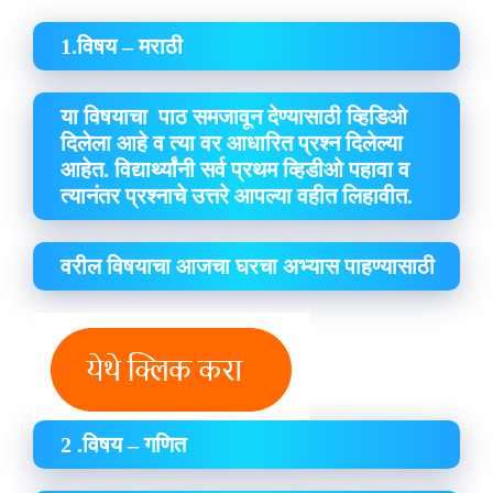
1.विषय – मराठी
या विषयाचा पाठ समजावून देण्यासाठी व्हिडिओ
दिलेला आहे व त्या वर आधारित प्रश्न दिलेल्या
आहेत. विद्यार्थ्यांनी सर्व प्रथम व्हिडीओ पहावा व
त्यानंतर प्रश्नाचे उत्तरे आपल्या वहीत लिहावीत.
वरील विषयाचा आजचा घरचा अभ्यास पाहण्यासाठी
2 .विषय – गणित