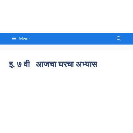
Skip
to
Sandeep Waghmore
content
Menu
इ. ७ वी आजचा घरचा अभ्यास