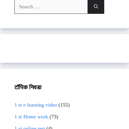
Search
for:
टॉपिक निवडा
1 st e learning video
(155)
1 st Home work
(73)
1 st online test
(4)