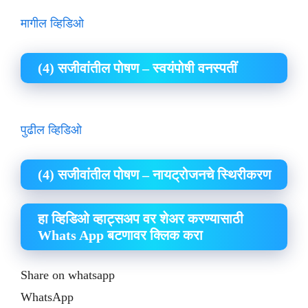
मागील व्हिडिओ
(4) सजीवांतील पोषण – स्वयंपोषी वनस्पतीं
पुढील व्हिडिओ
(4) सजीवांतील पोषण – नायट्रोजनचे स्थिरीकरण
हा व्हिडिओ व्हाट्सअप वर शेअर करण्यासाठी
Whats App बटणावर क्लिक करा
Share on whatsapp
WhatsApp