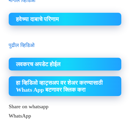
मागील व्हिडिओ
हवेच्या दाबाचे परिणाम
पुढील व्हिडिओ
लवकरच अपडेट होईल
हा व्हिडिओ व्हाट्सअप वर शेअर करण्यासाठी
Whats App बटणावर क्लिक करा
Share on whatsapp
WhatsApp