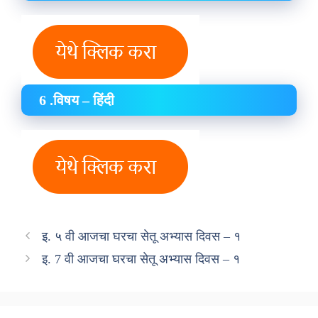
6 .विषय – हिंदी
इ. ५ वी आजचा घरचा सेतू अभ्यास दिवस – १
इ. 7 वी आजचा घरचा सेतू अभ्यास दिवस – १