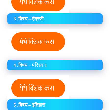
3 .विषय – इंग्रजी
4 .विषय – परिसर 1
5 .विषय – इतिहास