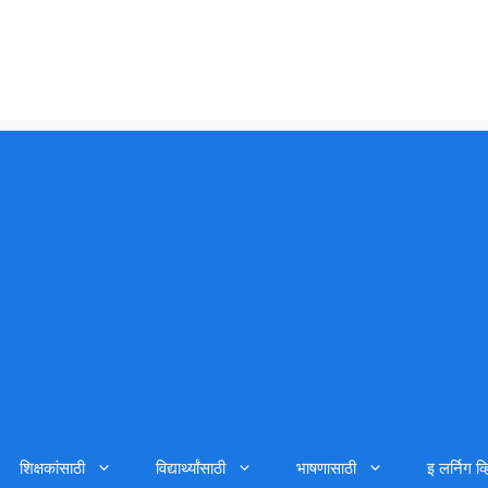
शिक्षकांसाठी
विद्यार्थ्यांसाठी
भाषणासाठी
इ लर्निग व