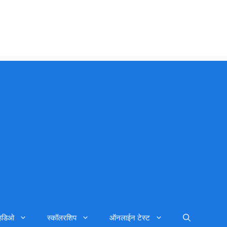
्हिडिओ
स्कॉलरशिप
ऑनलाईन टेस्ट