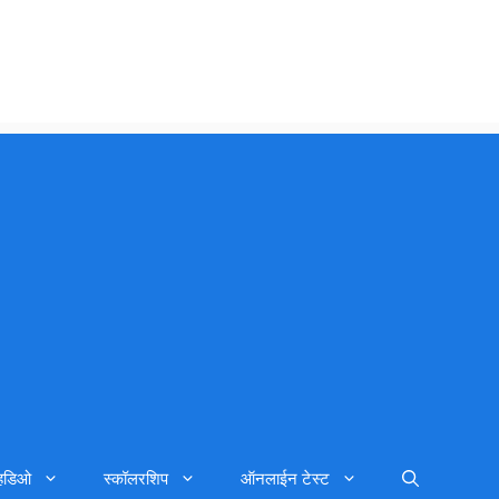
्हिडिओ
स्कॉलरशिप
ऑनलाईन टेस्ट