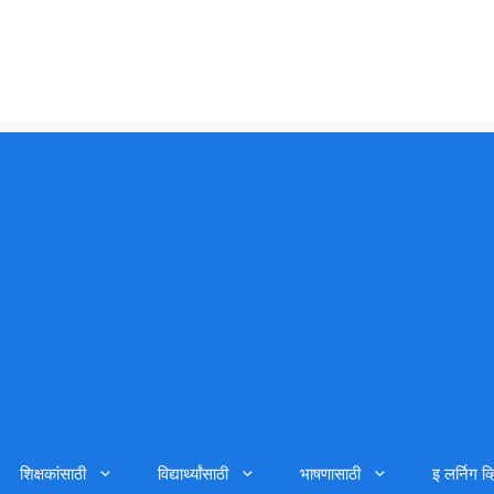
शिक्षकांसाठी
विद्यार्थ्यांसाठी
भाषणासाठी
इ लर्निग व