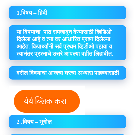
1.विषय – हिंदी
या विषयाचा पाठ समजावून देण्यासाठी व्हिडिओ
दिलेला आहे व त्या वर आधारित प्रश्न दिलेल्या
आहेत. विद्यार्थ्यांनी सर्व प्रथम व्हिडीओ पहावा व
त्यानंतर प्रश्नाचे उत्तरे आपल्या वहीत लिहावीत.
वरील विषयाचा आजचा घरचा अभ्यास पाहण्यासाठी
2 .विषय – भूगोल