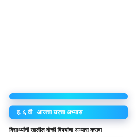
इ. ६ वी आजचा घरचा अभ्यास
विद्यार्थ्यांनी खालील दोन्ही विषयांचा अभ्यास करावा