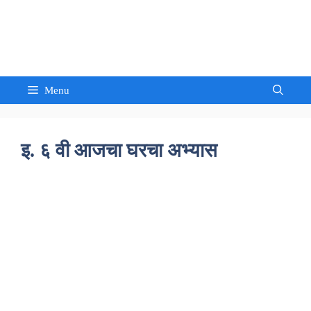
Skip
to
Sandeep Waghmore
content
Menu
इ. ६ वी आजचा घरचा अभ्यास