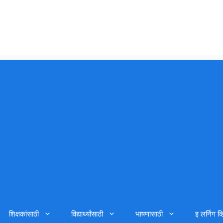
शिक्षकांसाठी
विद्यार्थ्यांसाठी
भाषणासाठी
इ लर्निग व