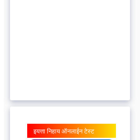
इयत्ता निहाय ऑनलाईन टेस्ट