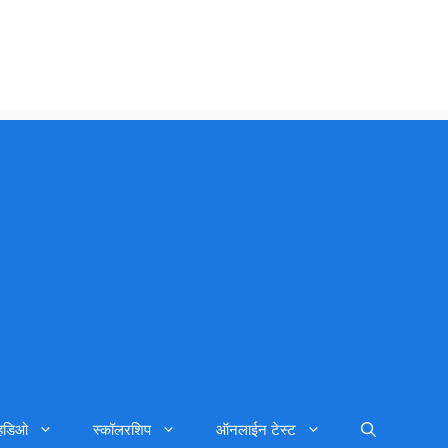
्हिडिओ
स्कॉलरशिप
ऑनलाईन टेस्ट