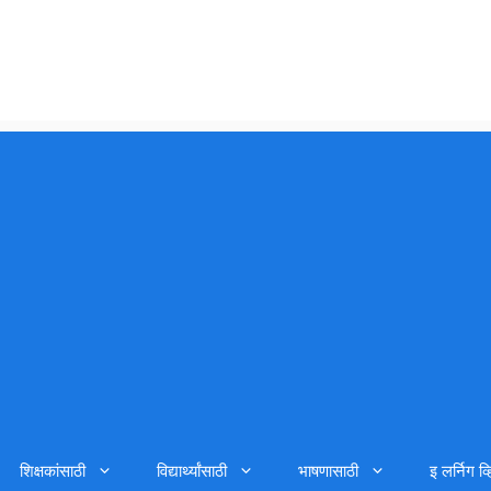
शिक्षकांसाठी
विद्यार्थ्यांसाठी
भाषणासाठी
इ लर्निग व