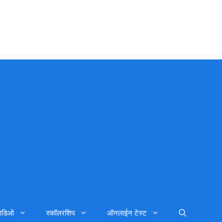
्हिडिओ
स्कॉलरशिप
ऑनलाईन टेस्ट