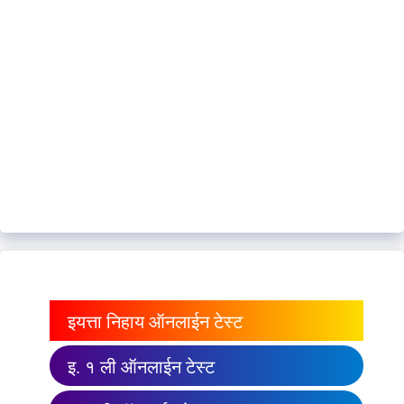
इयत्ता निहाय ऑनलाईन टेस्ट
इ. १ ली ऑनलाईन टेस्ट