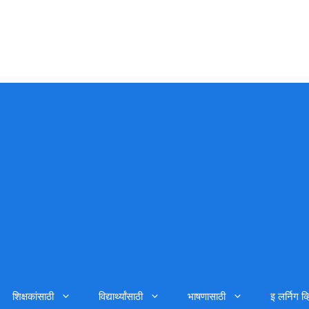
शिक्षकांसाठी
विद्यार्थ्यांसाठी
भाषणासाठी
इ लर्निग व