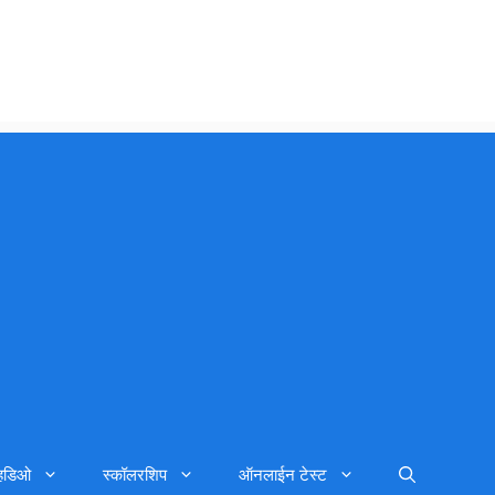
्हिडिओ
स्कॉलरशिप
ऑनलाईन टेस्ट