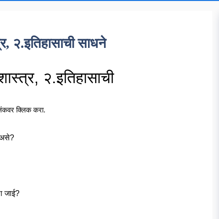
्र, २.इतिहासाची साधने