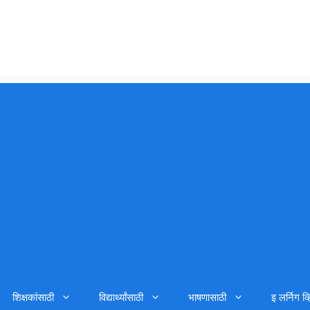
शिक्षकांसाठी
विद्यार्थ्यांसाठी
भाषणासाठी
इ लर्निग व