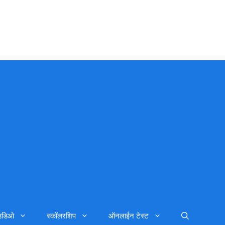
्हिडिओ
स्कॉलरशिप
ऑनलाईन टेस्ट