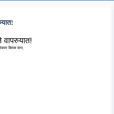
रुयात!