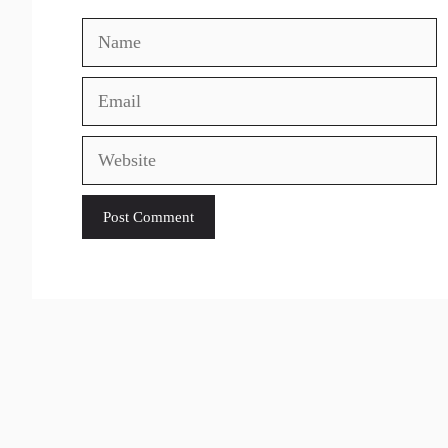
Name
Email
Website