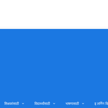
शिक्षकांसाठी
विद्यार्थ्यांसाठी
भाषणासाठी
इ लर्निग व