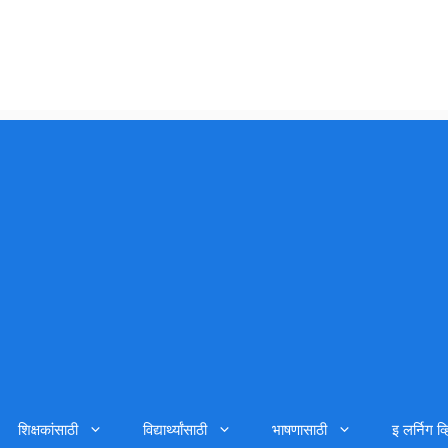
शिक्षकांसाठी
विद्यार्थ्यांसाठी
भाषणासाठी
इ लर्निग व