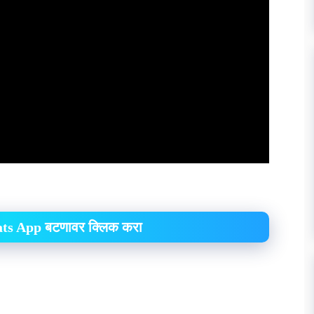
hats App बटणावर क्लिक करा