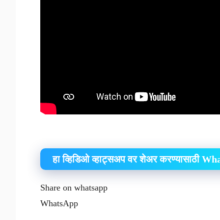
हा व्हिडिओ व्हाट्सअप वर शेअर करण्यासाठी W
Share on whatsapp
WhatsApp