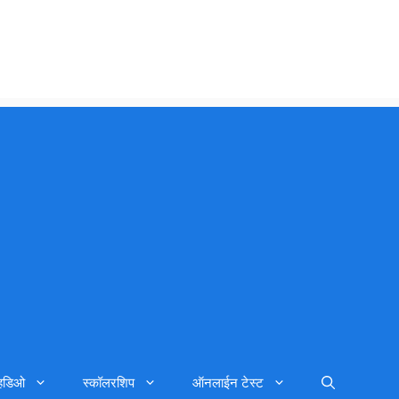
्हिडिओ
स्कॉलरशिप
ऑनलाईन टेस्ट