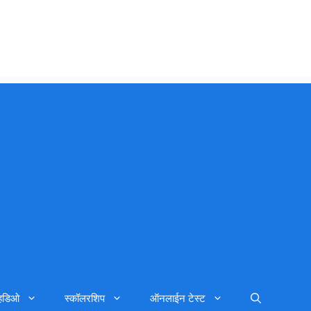
्हिडिओ
स्कॉलरशिप
ऑनलाईन टेस्ट