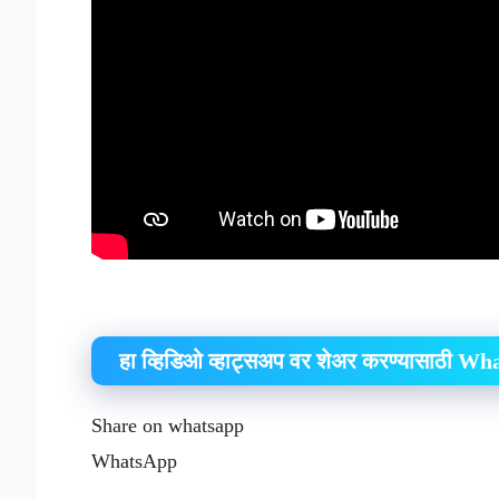
हा व्हिडिओ व्हाट्सअप वर शेअर करण्यासाठी W
Share on whatsapp
WhatsApp