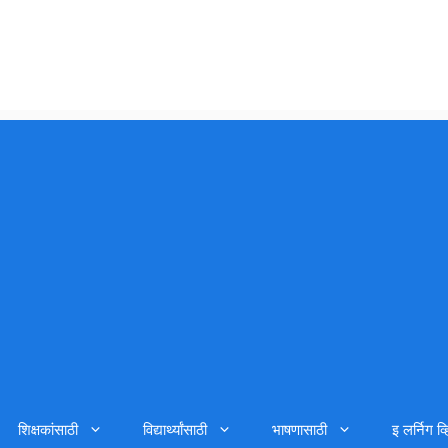
शिक्षकांसाठी
विद्यार्थ्यांसाठी
भाषणासाठी
इ लर्निग व