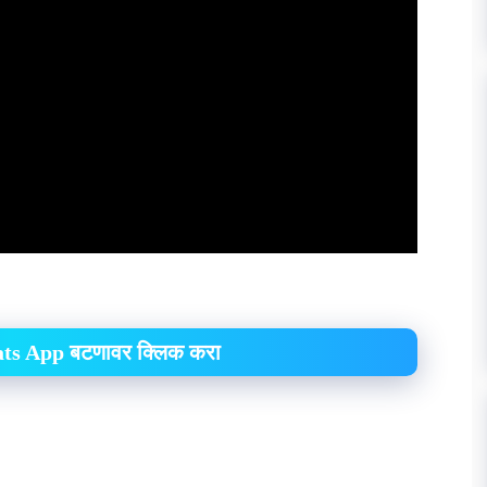
hats App बटणावर क्लिक करा