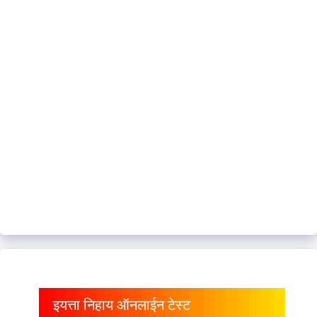
इयत्ता निहाय ऑनलाईन टेस्ट