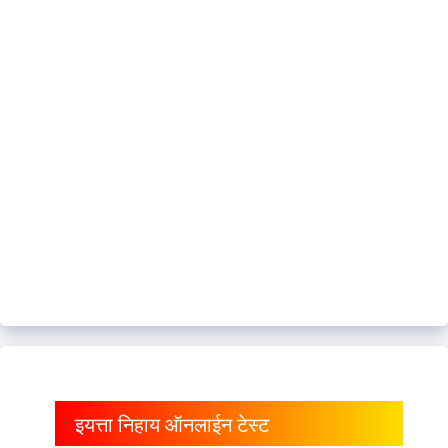
इयत्ता निहाय ऑनलाईन टेस्ट