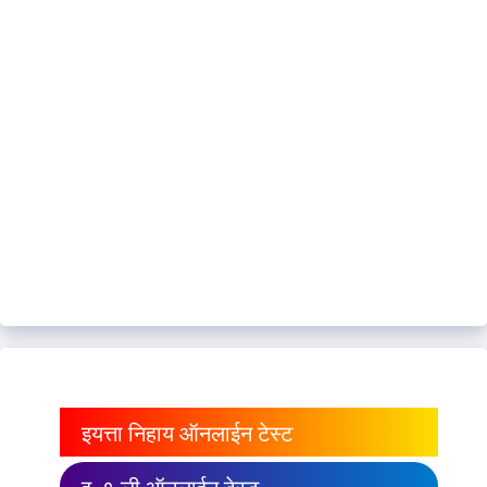
इयत्ता निहाय ऑनलाईन टेस्ट