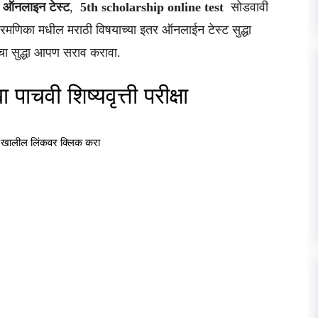
्ती ऑनलाइन टेस्ट
,
5th scholarship online test
सोडवावी
मणिका मधील मराठी विषयाच्या इतर ऑनलाईन टेस्ट सुद्धा
t चा सुद्धा आपण सराव करावा.