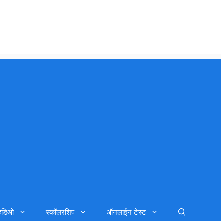
्हिडिओ
स्कॉलरशिप
ऑनलाईन टेस्ट