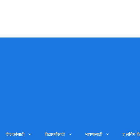
शिक्षकांसाठी
विद्यार्थ्यांसाठी
भाषणासाठी
इ लर्निग व