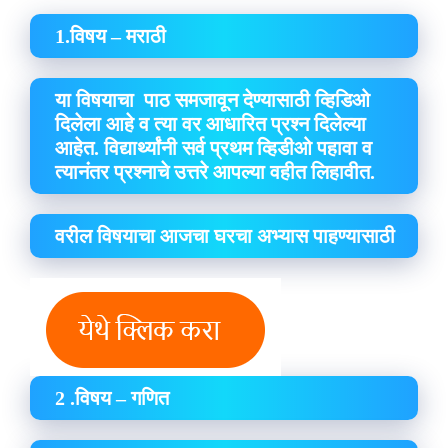
1.विषय – मराठी
या विषयाचा पाठ समजावून देण्यासाठी व्हिडिओ
दिलेला आहे व त्या वर आधारित प्रश्न दिलेल्या
आहेत. विद्यार्थ्यांनी सर्व प्रथम व्हिडीओ पहावा व
त्यानंतर प्रश्नाचे उत्तरे आपल्या वहीत लिहावीत.
वरील विषयाचा आजचा घरचा अभ्यास पाहण्यासाठी
2 .विषय – गणित