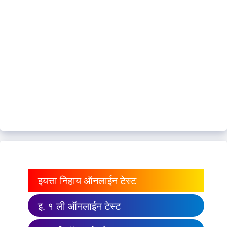
इयत्ता निहाय ऑनलाईन टेस्ट
इ. १ ली ऑनलाईन टेस्ट