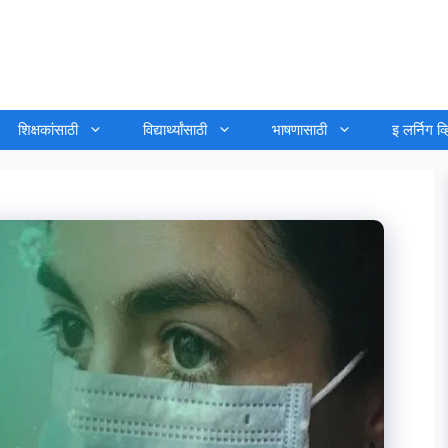
शिक्षकांसाठी
विद्यार्थ्यांसाठी
भाषणासाठी
इ लर्निग व