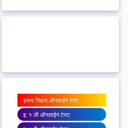
इयत्ता निहाय ऑनलाईन टेस्ट
इ. १ ली ऑनलाईन टेस्ट