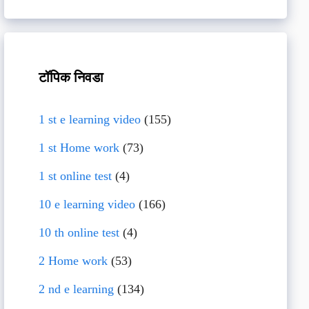
टॉपिक निवडा
1 st e learning video
(155)
1 st Home work
(73)
1 st online test
(4)
10 e learning video
(166)
10 th online test
(4)
2 Home work
(53)
2 nd e learning
(134)