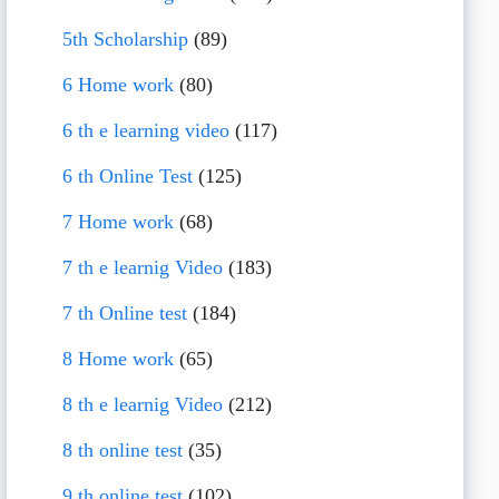
5th Scholarship
(89)
6 Home work
(80)
6 th e learning video
(117)
6 th Online Test
(125)
7 Home work
(68)
7 th e learnig Video
(183)
7 th Online test
(184)
8 Home work
(65)
8 th e learnig Video
(212)
8 th online test
(35)
9 th online test
(102)