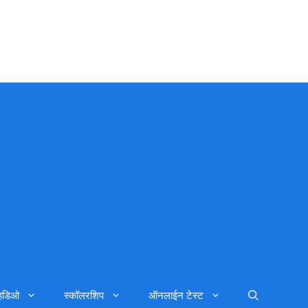
्हिडिओ
स्कॉलरशिप
ऑनलाईन टेस्ट