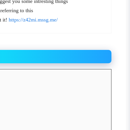
yggest you some intresting things
referring to this
t it!
https://z42mi.mssg.me/