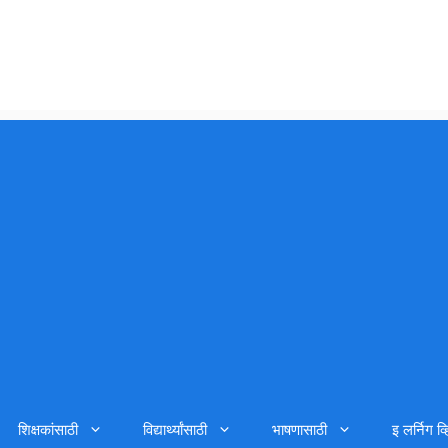
शिक्षकांसाठी
विद्यार्थ्यांसाठी
भाषणासाठी
इ लर्निग व