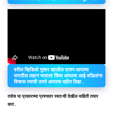
वरील व्हिडिओ नुसार खालील प्रश्न आपल्या
घरातील लहान भावाला किंवा आपल्या आई-वडिलांना
विचारू त्याची उत्तरे आपल्या वहीत लिहा .
तसेच या प्रकारच्या प्रश्नावर स्वतःची देखील माहिती तयार
करा .