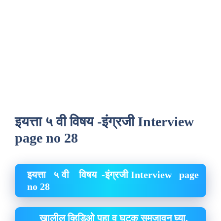
इयत्ता ५ वी विषय -इंग्रजी Interview
page no 28
इयत्ता ५ वी विषय -इंग्रजी Interview page
no 28
खालील व्हिडिओ पहा व घटक समजावून घ्या.