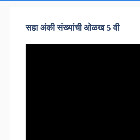
सहा अंकी संख्यांची ओळख 5 वी