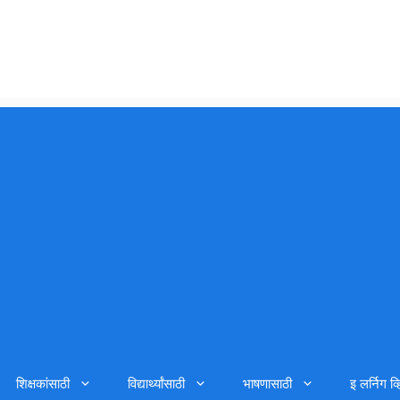
शिक्षकांसाठी
विद्यार्थ्यांसाठी
भाषणासाठी
इ लर्निग व