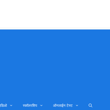
्हिडिओ
स्कॉलरशिप
ऑनलाईन टेस्ट