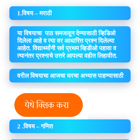
1.विषय – मराठी
या विषयाचा पाठ समजावून देण्यासाठी व्हिडिओ
दिलेला आहे व त्या वर आधारित प्रश्न दिलेल्या
आहेत. विद्यार्थ्यांनी सर्व प्रथम व्हिडीओ पहावा व
त्यानंतर प्रश्नाचे उत्तरे आपल्या वहीत लिहावीत.
वरील विषयाचा आजचा घरचा अभ्यास पाहण्यासाठी
2 .विषय – गणित