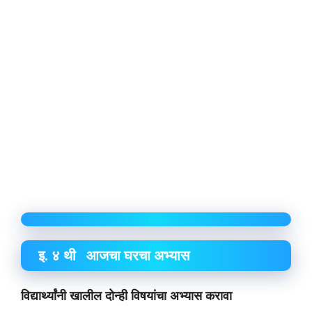
इ. ४ थी आजचा घरचा अभ्यास
विद्यार्थ्यांनी खालील दोन्ही विषयांचा अभ्यास करावा