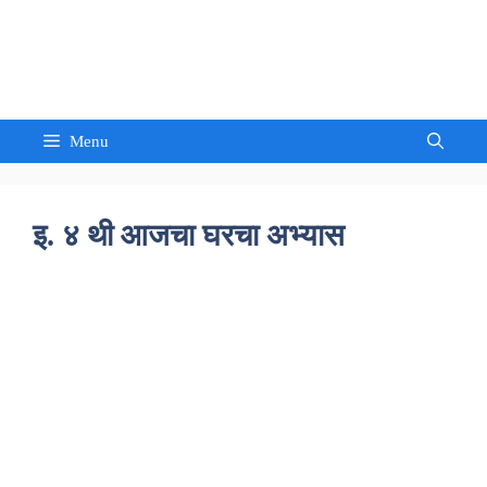
Skip
to
Sandeep Waghmore
content
Menu
इ. ४ थी आजचा घरचा अभ्यास