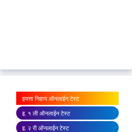
इयत्ता निहाय ऑनलाईन टेस्ट
इ. १ ली ऑनलाईन टेस्ट
इ. २ री ऑनलाईन टेस्ट