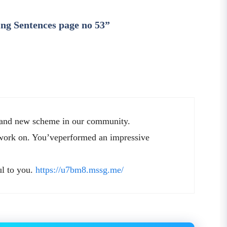
lding Sentences page no 53”
brand new scheme in our community.
 work on. You’veperformed an impressive
ul to you.
https://u7bm8.mssg.me/