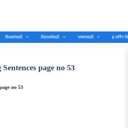
शिक्षकांसाठी
विद्यार्थ्यांसाठी
भाषणासाठी
इ लर्निग व
ing Sentences page no 53
s page no 53
जावून घ्या.