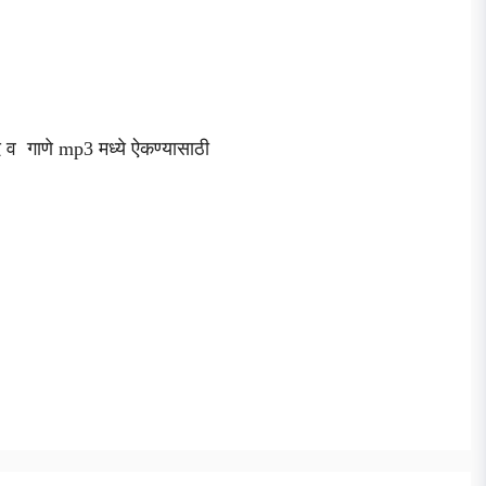
 शब्द व गाणे mp3 मध्ये ऐकण्यासाठी