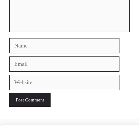
Name
Email
Website