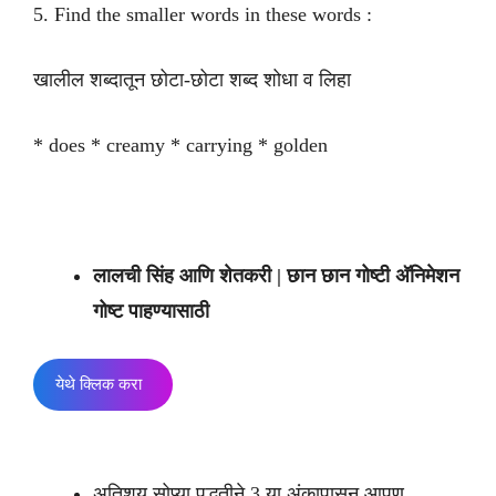
5. Find the smaller words in these words :
खालील शब्दातून छोटा-छोटा शब्द शोधा व लिहा
* does * creamy * carrying * golden
लालची सिंह आणि शेतकरी | छान छान गोष्टी अ‍ॅनिमेशन
गोष्ट पाहण्यासाठी
येथे क्लिक करा
अतिशय सोप्या पद्धतीने 3 या अंकापासून आपण