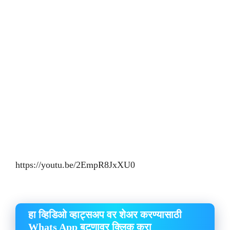
https://youtu.be/2EmpR8JxXU0
हा व्हिडिओ व्हाट्सअप वर शेअर करण्यासाठी
Whats App बटणावर क्लिक करा