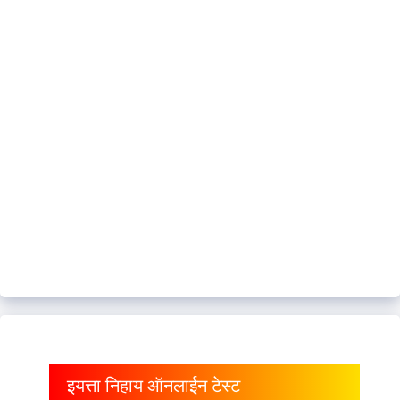
इयत्ता निहाय ऑनलाईन टेस्ट