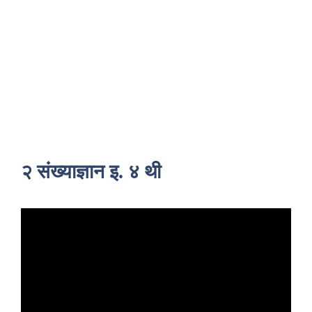
२ संख्याज्ञान इ. ४ थी