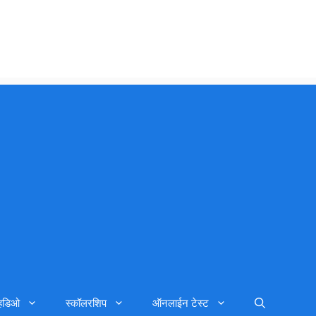
्हिडिओ
स्कॉलरशिप
ऑनलाईन टेस्ट