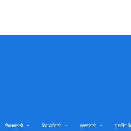
शिक्षकांसाठी
विद्यार्थ्यांसाठी
भाषणासाठी
इ लर्निग व