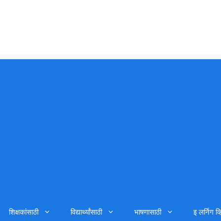
शिक्षकांसाठी
विद्यार्थ्यांसाठी
भाषणासाठी
इ लर्निग व