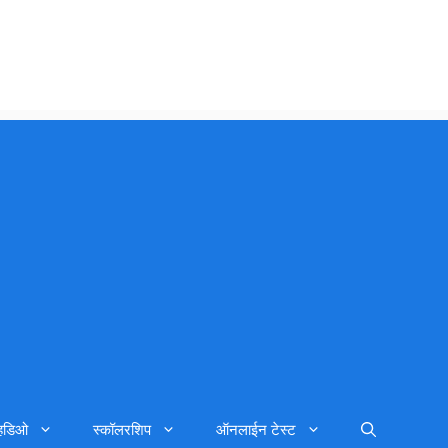
्हिडिओ
स्कॉलरशिप
ऑनलाईन टेस्ट