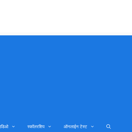
्हिडिओ
स्कॉलरशिप
ऑनलाईन टेस्ट