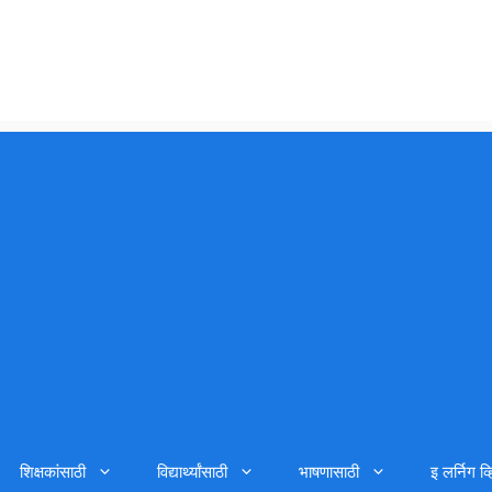
शिक्षकांसाठी
विद्यार्थ्यांसाठी
भाषणासाठी
इ लर्निग व