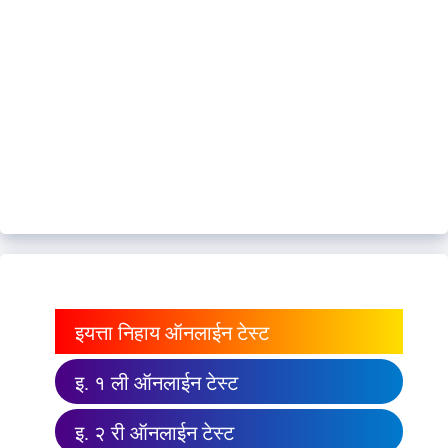
इयत्ता निहाय ऑनलाईन टेस्ट
इ. १ ली ऑनलाईन टेस्ट
इ. २ री ऑनलाईन टेस्ट