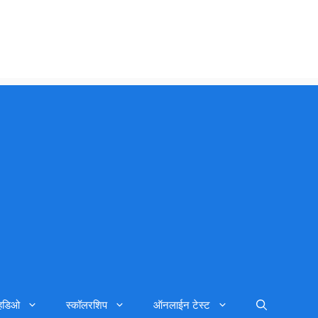
्हिडिओ
स्कॉलरशिप
ऑनलाईन टेस्ट