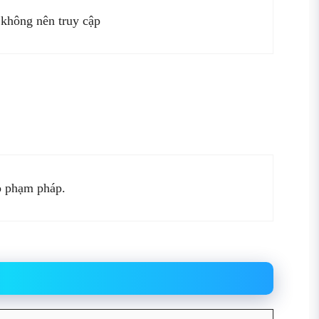
 không nên truy cập
rò phạm pháp.