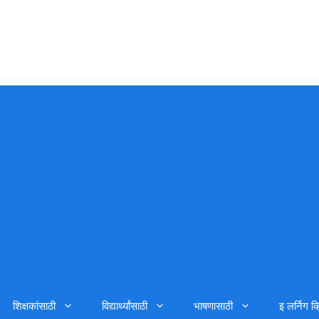
शिक्षकांसाठी
विद्यार्थ्यांसाठी
भाषणासाठी
इ लर्निग व