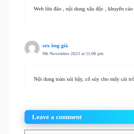
Web lừa đảo , nội dung xấu độc , khuyến cáo
sex ông già
9th November 2025 at 11:00 pm
Nội dung toàn xúi bậy, cổ súy cho mấy cái t
Leave a comment