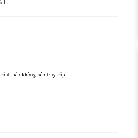
ính.
 cảnh báo không nên truy cập!