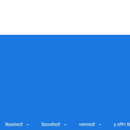
शिक्षकांसाठी
विद्यार्थ्यांसाठी
भाषणासाठी
इ लर्निग व