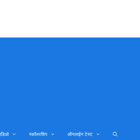
्हिडिओ
स्कॉलरशिप
ऑनलाईन टेस्ट