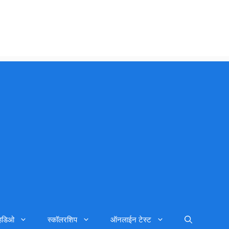
्हिडिओ
स्कॉलरशिप
ऑनलाईन टेस्ट