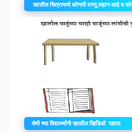
खालील चित्रामध्ये कोणती वस्तू लहान आहे व कोण
सेमी च्या विद्यार्थ्यांनी खालील व्हिडिओ पहावा