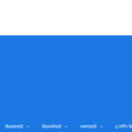
शिक्षकांसाठी
विद्यार्थ्यांसाठी
भाषणासाठी
इ लर्निग व