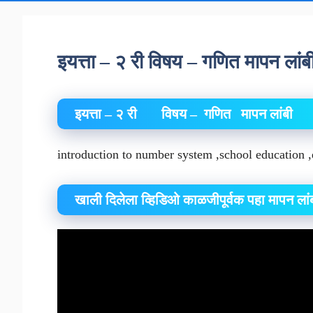
इयत्ता – २ री विषय – गणित मापन लां
इयत्ता – २ री विषय – गणित
मापन लांबी
p
introduction to number system ,school education 
खाली दिलेला व्हिडिओ काळजीपूर्वक पहा मापन ला