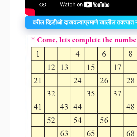
वरील व्हिडीओ दाखवल्याप्रमाणे खालील तक्त्यात नं