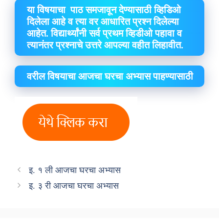
या विषयाचा पाठ समजावून देण्यासाठी व्हिडिओ
दिलेला आहे व त्या वर आधारित प्रश्न दिलेल्या
आहेत. विद्यार्थ्यांनी सर्व प्रथम व्हिडीओ पहावा व
त्यानंतर प्रश्नाचे उत्तरे आपल्या वहीत लिहावीत.
वरील विषयाचा आजचा घरचा अभ्यास पाहण्यासाठी
इ. १ ली आजचा घरचा अभ्यास
इ. ३ री आजचा घरचा अभ्यास