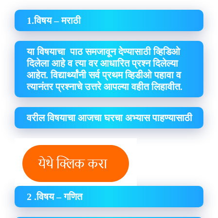
1.विषय – मराठी
या विषयाचा पाठ समजावून देण्यासाठी व्हिडिओ
दिलेला आहे व त्या वर आधारित प्रश्न दिलेल्या
आहेत. विद्यार्थ्यांनी सर्व प्रथम व्हिडीओ पहावा व
त्यानंतर प्रश्नाचे उत्तरे आपल्या वहीत लिहावीत.
वरील विषयाचा आजचा घरचा अभ्यास पाहण्यासाठी
2 .विषय – गणित