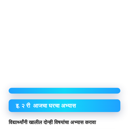
इ. २ री आजचा घरचा अभ्यास
विद्यार्थ्यांनी खालील दोन्ही विषयांचा अभ्यास करावा