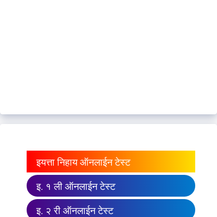
इयत्ता निहाय ऑनलाईन टेस्ट
इ. १ ली ऑनलाईन टेस्ट
इ. २ री ऑनलाईन टेस्ट