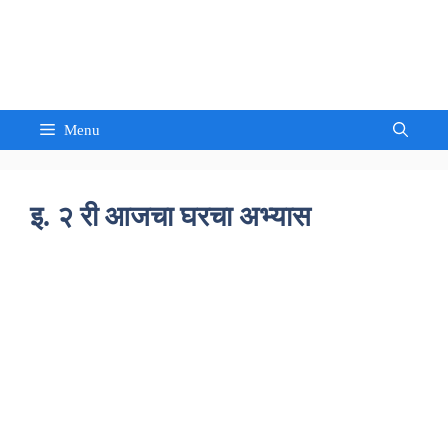
Skip
to
Sandeep Waghmore
content
Menu
इ. २ री आजचा घरचा अभ्यास